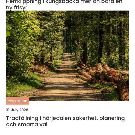
Herrklippning i kungsbacka mer än bara en
ny frisyr
inspiration
31. July 2026
Trädfällning i härjedalen säkerhet, planering
och smarta val