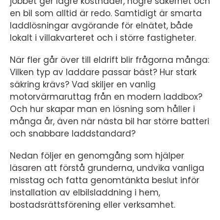
jobbet ger lägre kostnader, högre säkerhet och
en bil som alltid är redo. Samtidigt är smarta
laddlösningar avgörande för elnätet, både
lokalt i villakvarteret och i större fastigheter.
När fler går över till eldrift blir frågorna många:
Vilken typ av laddare passar bäst? Hur stark
säkring krävs? Vad skiljer en vanlig
motorvärmaruttag från en modern laddbox?
Och hur skapar man en lösning som håller i
många år, även när nästa bil har större batteri
och snabbare laddstandard?
Nedan följer en genomgång som hjälper
läsaren att förstå grunderna, undvika vanliga
misstag och fatta genomtänkta beslut inför
installation av elbilsladdning i hem,
bostadsrättsförening eller verksamhet.