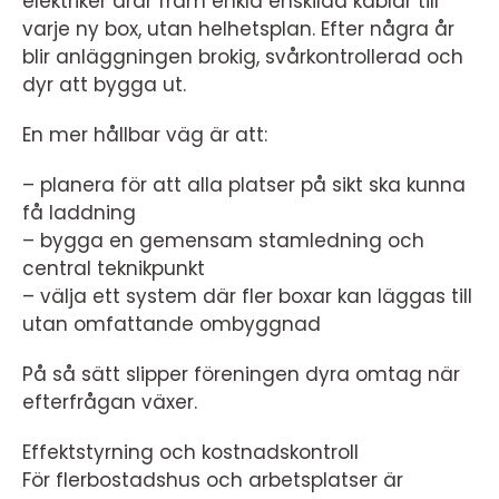
elektriker drar fram enkla enskilda kablar till
varje ny box, utan helhetsplan. Efter några år
blir anläggningen brokig, svårkontrollerad och
dyr att bygga ut.
En mer hållbar väg är att:
– planera för att alla platser på sikt ska kunna
få laddning
– bygga en gemensam stamledning och
central teknikpunkt
– välja ett system där fler boxar kan läggas till
utan omfattande ombyggnad
På så sätt slipper föreningen dyra omtag när
efterfrågan växer.
Effektstyrning och kostnadskontroll
För flerbostadshus och arbetsplatser är