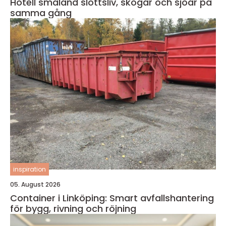
Hotell småland slottsliv, skogar och sjöar på
samma gång
inspiration
05. August 2026
Container i Linköping: Smart avfallshantering
för bygg, rivning och röjning