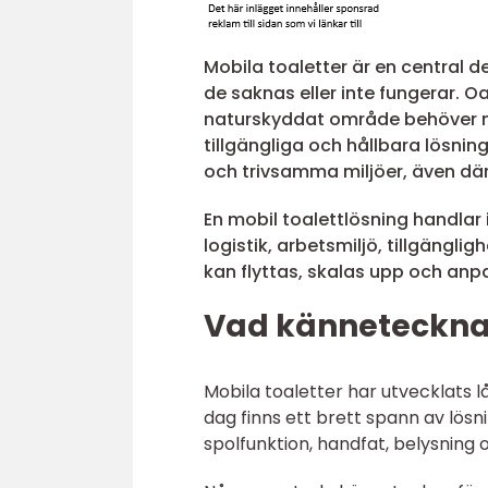
Mobila toaletter är en central 
de saknas eller inte fungerar. Oa
naturskyddat område behöver mä
tillgängliga och hållbara lösni
och trivsamma miljöer, även där f
En mobil toalettlösning handlar
logistik, arbetsmiljö, tillgängli
kan flyttas, skalas upp och anp
Vad kännetecknar
Mobila toaletter har utvecklats l
dag finns ett brett spann av lös
spolfunktion, handfat, belysning 