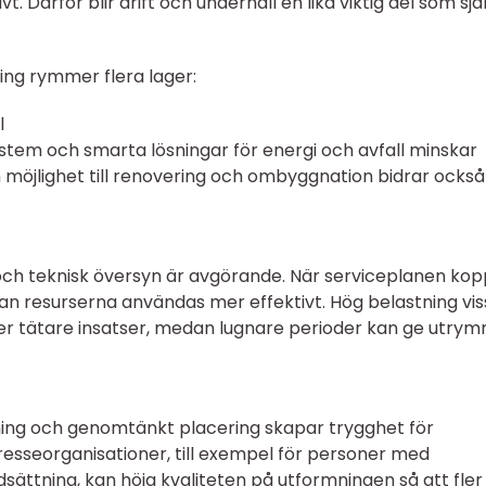
. Därför blir drift och underhåll en lika viktig del som sjä
ing rymmer flera lager:
l
stem och smarta lösningar för energi och avfall minskar
 möjlighet till renovering och ombyggnation bidrar också t
ch teknisk översyn är avgörande. När serviceplanen kop
 kan resurserna användas mer effektivt. Hög belastning vi
äver tätare insatser, medan lugnare perioder kan ge utry
ltning och genomtänkt placering skapar trygghet för
sseorganisationer, till exempel för personer med
sättning, kan höja kvaliteten på utformningen så att fler