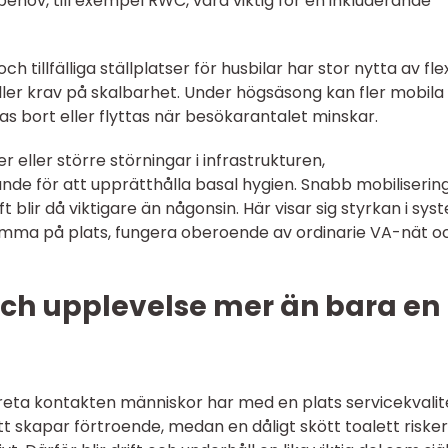
behov, till exempel RWC, vara viktig för en inkluderande
 tillfälliga ställplatser för husbilar har stor nytta av fle
äller krav på skalbarhet. Under högsäsong kan fler mobila
tas bort eller flyttas när besökarantalet minskar.
r eller större störningar i infrastrukturen,
de för att upprätthålla basal hygien. Snabb mobilisering
t blir då viktigare än någonsin. Här visar sig styrkan i sys
mma på plats, fungera oberoende av ordinarie VA-nät o
 och upplevelse mer än bara en
reta kontakten människor har med en plats servicekvalit
ett skapar förtroende, medan en dåligt skött toalett riske