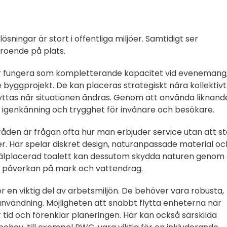
ningar är stort i offentliga miljöer. Samtidigt ser
eroende på plats.
er fungera som kompletterande kapacitet vid evenemang
 byggprojekt. De kan placeras strategiskt nära kollektivtr
yttas när situationen ändras. Genom att använda liknand
 igenkänning och trygghet för invånare och besökare.
råden är frågan ofta hur man erbjuder service utan att s
öer. Här spelar diskret design, naturanpassade material oc
 välplacerad toalett kan dessutom skydda naturen genom 
r påverkan på mark och vattendrag.
 en viktig del av arbetsmiljön. De behöver vara robusta,
 användning. Möjligheten att snabbt flytta enheterna när
 tid och förenklar planeringen. Här kan också särskilda