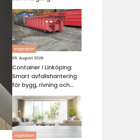
inspiration
05. August 2026
Container i Linköping:
Smart avfallshantering
för bygg, rivning och
röjning
inspiration