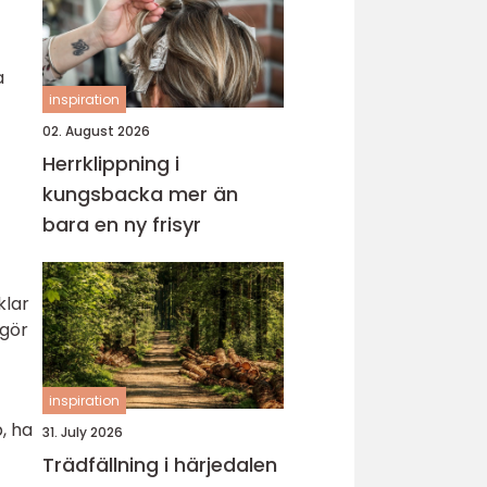
a
inspiration
02. August 2026
Herrklippning i
kungsbacka mer än
bara en ny frisyr
klar
 gör
inspiration
, ha
31. July 2026
Trädfällning i härjedalen