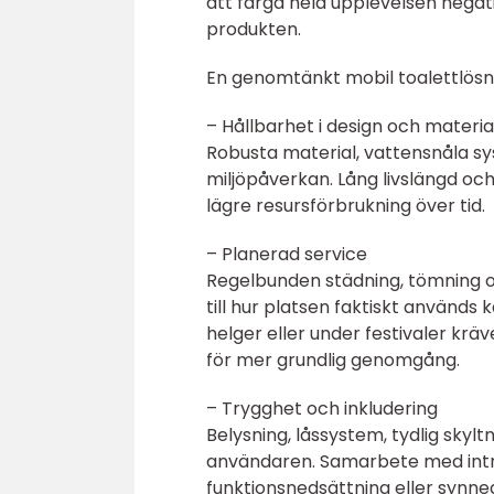
att färga hela upplevelsen negativt
produkten.
En genomtänkt mobil toalettlösn
– Hållbarhet i design och materia
Robusta material, vattensnåla sy
miljöpåverkan. Lång livslängd och
lägre resursförbrukning över tid.
– Planerad service
Regelbunden städning, tömning o
till hur platsen faktiskt används
helger eller under festivaler kr
för mer grundlig genomgång.
– Trygghet och inkludering
Belysning, låssystem, tydlig sky
användaren. Samarbete med intre
funktionsnedsättning eller synned