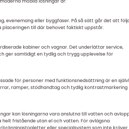
moderna mobila lösningar är:
g, evenemang eller byggfaser. På så sätt går det att följ
placeringen till där behovet faktiskt uppstår.
iserade kabiner och vagnar. Det underlättar service,
h ger samtidigt en tydlig och trygg upplevelse för
sade för personer med funktionsnedsättning är en själv
örrar, ramper, stödhandtag och tydlig kontrastmarkering
ngar kan lösningarna vara anslutna till vatten och avlopp
a helt fristående utan el och vatten. För avlägsna
bränningstoaletter eller specialsystem som inte kräver