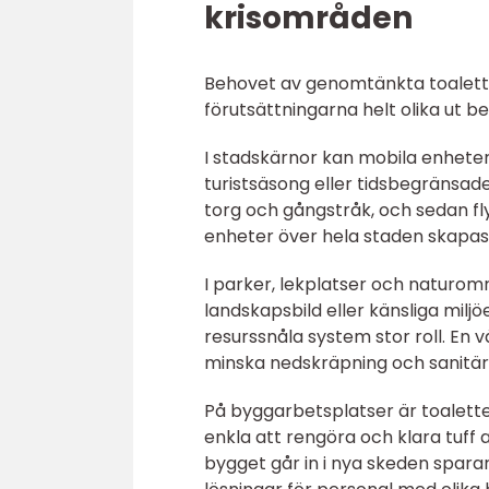
krisområden
Behovet av genomtänkta toalettlös
förutsättningarna helt olika ut b
I stadskärnor kan mobila enhet
turistsäsong eller tidsbegränsade
torg och gångstråk, och sedan fl
enheter över hela staden skapas
I parker, lekplatser och naturom
landskapsbild eller känsliga milj
resurssnåla system stor roll. En
minska nedskräpning och sanitä
På byggarbetsplatser är toaletter
enkla att rengöra och klara tuff
bygget går in i nya skeden sparar