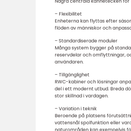
Några centrala kännetecken för 
– Flexibilitet
Enheterna kan flyttas efter säson
flöden av människor och anpassa 
– Standardiserade moduler
Många system bygger på standard
reservdelar och omflyttningar, oc
användaren.
– Tillgänglighet
RWC-kabiner och lösningar anpas
del i ett modernt utbud. Breda d
stor skillnad i vardagen.
– Variation i teknik
Beroende på platsens förutsättni
vattensnål spolfunktion eller var
naturområden kan exempelvis för