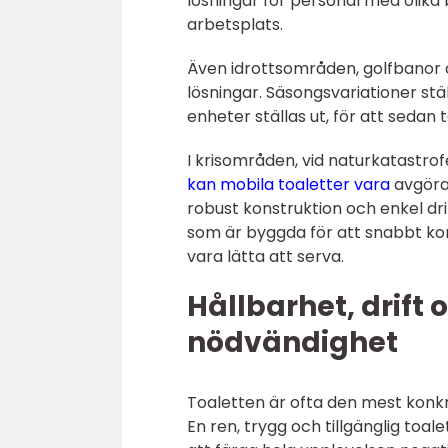
lösningar för personal med olika 
arbetsplats.
Även idrottsområden, golfbanor och
lösningar. Säsongsvariationer st
enheter ställas ut, för att sedan 
I krisområden, vid naturkatastrofe
kan mobila toaletter vara
avgöran
robust konstruktion och enkel drif
som är byggda för att snabbt ko
vara lätta att serva.
Hållbarhet, drift
nödvändighet
Toaletten är ofta den mest konk
En ren, trygg och tillgänglig toal