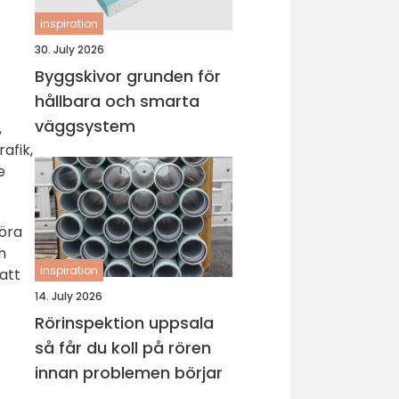
inspiration
30. July 2026
Byggskivor grunden för
hållbara och smarta
väggsystem
,
afik,
e
töra
h
inspiration
att
14. July 2026
Rörinspektion uppsala
så får du koll på rören
innan problemen börjar