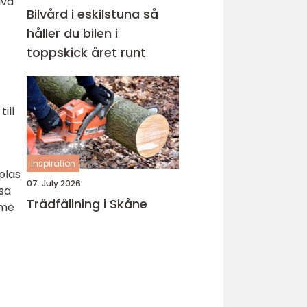
lva
Bilvård i eskilstuna så
håller du bilen i
toppskick året runt
ill
inspiration
plas
07. July 2026
ssa
Trädfällning i Skåne
mme