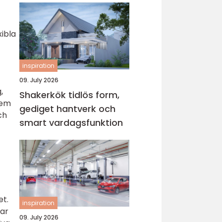
xibla
inspiration
09. July 2026
,
Shakerkök tidlös form,
tem
gediget hantverk och
ch
smart vardagsfunktion
et.
inspiration
rar
09. July 2026