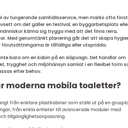
del av fungerande samhällsservice, men märks ofta först
vsett om det gäller en festival, en byggarbetsplats elle
nniskor känna sig trygga med att det finns rena,
ngar. Med genomtänkt planering går det att skapa hygie
örutsättningarna är tillfälliga eller utspridda.
 inte bara om en kabin på en släpvagn. Det handlar om
ghet, trygghet och miljöhänsyn samlat i en flexibel form 
assas efter behov.
 moderna mobila toaletter?
ångt från enklare plastkabiner som ställs ut på en grusplan
ningar, från enkla enheter till avancerade moduler med
och tillgänglighetsanpassning.