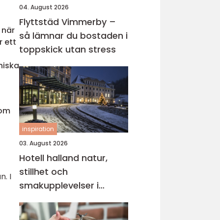
04. August 2026
Flyttstäd Vimmerby –
 när
så lämnar du bostaden i
r ett
toppskick utan stress
niska
som
inspiration
03. August 2026
Hotell halland natur,
stillhet och
. I
smakupplevelser i
hjärtat av västkusten