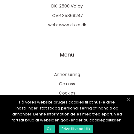
web:
www.klikko.dk
Menu
Annonsering
Om oss
Cookies
På vores website bruges cookies til at huske dine
Kontakta oss
indstillinger, statistik og personalisering af indhold og
Sitemap
annoncer. Denne information deles med tredjepart. Ved
fortsat brug af websiden godkender du cookiepolitikken.
Ok
Privatlivspolitik