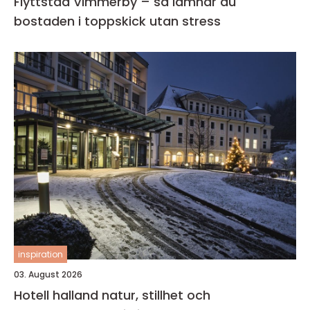
Flyttstäd Vimmerby – så lämnar du
bostaden i toppskick utan stress
inspiration
03. August 2026
Hotell halland natur, stillhet och