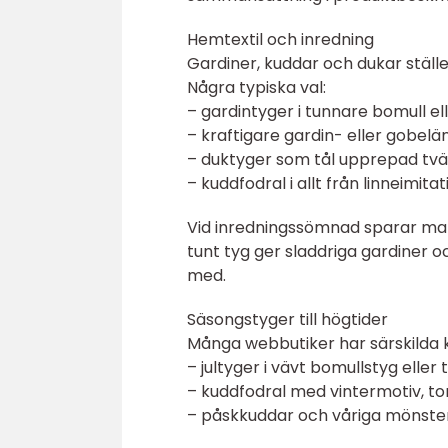
Hemtextil och inredning
Gardiner, kuddar och dukar ställer
Några typiska val:
– gardintyger i tunnare bomull el
– kraftigare gardin- eller gobel
– duktyger som tål upprepad tvä
– kuddfodral i allt från linneimita
Vid inredningssömnad sparar man t
tunt tyg ger sladdriga gardiner och
med.
Säsongstyger till högtider
Många webbutiker har särskilda ka
– jultyger i vävt bomullstyg eller
– kuddfodral med vintermotiv, to
– påskkuddar och våriga mönster i