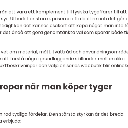
rån att vara ett komplement till fysiska tygaffärer till att 
yr. Utbudet är större, priserna ofta bättre och det går 
amtidigt kan det kännas osäkert att köpa något man inte f
 det ändå att göra genomtänkta val som sparar både ti
n vet om material, mått, tvättråd och användningsområde
 att förstå några grundläggande skillnader mellan olika
uktbeskrivningar och välja en seriös webbutik blir online
gropar när man köper tyger
en rad tydliga fördelar. Den största styrkan är det breda
a erbjuda: