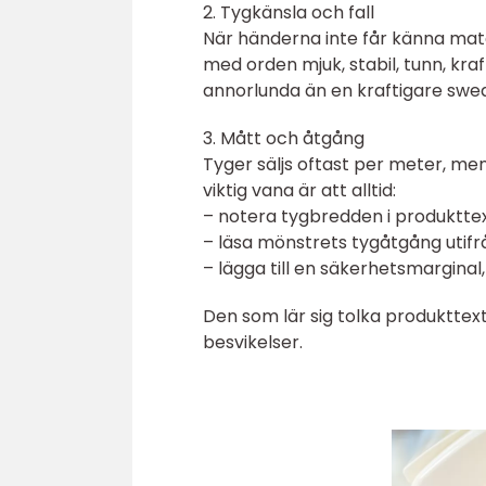
2. Tygkänsla och fall
När händerna inte får känna mate
med orden mjuk, stabil, tunn, kraft
annorlunda än en kraftigare sweat
3. Mått och åtgång
Tyger säljs oftast per meter, men
viktig vana är att alltid:
– notera tygbredden i produktte
– läsa mönstrets tygåtgång utif
– lägga till en säkerhetsmargina
Den som lär sig tolka produkttex
besvikelser.