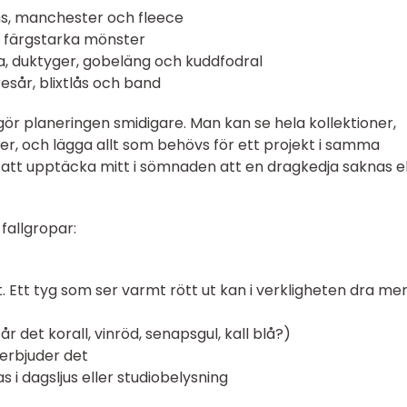
ans, manchester och fleece
h färgstarka mönster
, duktyger, gobeläng och kuddfodral
resår, blixtlås och band
 gör planeringen smidigare. Man kan se hela kollektioner,
r, och lägga allt som behövs för ett projekt i samma
n att upptäcka mitt i sömnaden att en dragkedja saknas el
fallgropar:
t. Ett tyg som ser varmt rött ut kan i verkligheten dra mer
r det korall, vinröd, senapsgul, kall blå?)
 erbjuder det
 i dagsljus eller studiobelysning