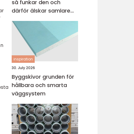
så funkar den och
därför älskar samlare
ar
r
den
En
inspiration
30. July 2026
Byggskivor grunden för
hållbara och smarta
esta
väggsystem