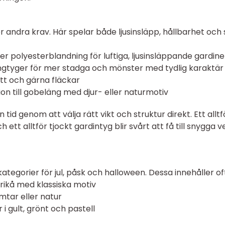
 andra krav. Här spelar både ljusinsläpp, hållbarhet och st
ler polyesterblandning för luftiga, ljusinsläppande gardine
ängtyger för mer stadga och mönster med tydlig karaktär
tt och gärna fläckar
tion till gobeläng med djur- eller naturmotiv
id genom att välja rätt vikt och struktur direkt. Ett alltf
 ett alltför tjockt gardintyg blir svårt att få till snygga 
tegorier för jul, påsk och halloween. Dessa innehåller of
 trikå med klassiska motiv
mtar eller natur
 gult, grönt och pastell