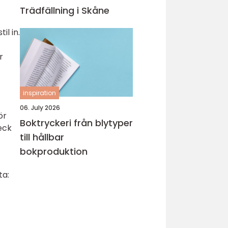
Trädfällning i Skåne
il in.
r
inspiration
06. July 2026
ör
Boktryckeri från blytyper
veck
till hållbar
bokproduktion
ta: