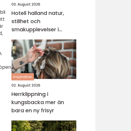
03. August 2026
bli
Hotell halland natur,
att
stillhet och
år
smakupplevelser i
d,
hjärtat av västkusten
,
köpen
inspiration
02. August 2026
Herrklippning i
kungsbacka mer än
bara en ny frisyr