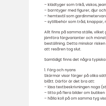
– klädtyger som trikå, viskos, je
– barntyger med figurer, djur oc
– hemtextil som gardinmetervara
– sytillbehör som tråd, knappar, 
Allt finns på samma ställe, vilket
jämföra färgvarianter och mönste
beställning. Detta minskar riske
att resåren tog slut.
Samtidigt finns det några typiska 
1. Färg och nyans
Skärmar visar färger på olika sät
blått. Därför är det bra att:
– läsa textbeskrivningen noga (stå
– titta på flera bilder om butiken
– hålla koll på om samma tyg visas