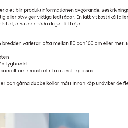
rialet blir produktinformationen avgörande. Beskrivning
ig eller styv ger viktiga ledtrådar. En lätt viskostrikå falle
shirt, även om båda duger till tröjor.
 bredden varierar, ofta mellan 110 och 160 cm eller mer. 
xten
rån tygbredd
l, särskilt om mönstret ska mönsterpassas
ter och gärna dubbelkollar mått innan köp undviker de fl