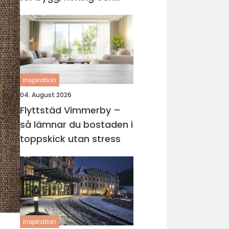
röjning
inspiration
04. August 2026
Flyttstäd Vimmerby –
så lämnar du bostaden i
toppskick utan stress
inspiration