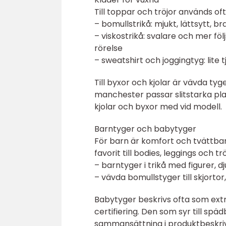
Till toppar och tröjor används oft
– bomullstrikå: mjukt, lättsytt, br
– viskostrikå: svalare och mer fö
rörelse
– sweatshirt och joggingtyg: lite 
Till byxor och kjolar är vävda ty
manchester passar slitstarka pla
kjolar och byxor med vid modell.
Barntyger och babytyger
För barn är komfort och tvättbarh
favorit till bodies, leggings och t
– barntyger i trikå med figurer, d
– vävda bomullstyger till skjorto
Babytyger beskrivs ofta som ext
certifiering. Den som syr till spä
sammansättning i produktbeskri