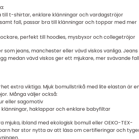
a:
a till t-shirtar, enklare klänningar och vardagströjor
ljsamt fall, passar bra till klänningar och toppar med mer
tjockare, perfekt till hoodies, mysbyxor och collegetröjor
ger som jeans, manchester eller vävd viskos vanliga. Jeans
gg medan vävd viskos ger ett mjukare, mer svävande fall 
et extra viktiga. Mjuk bomullstrikå med lite elastan är e
röjor. Många väljer också:
jur eller sagomotiv
r, klänningar, haklappar och enklare babyfiltar
ra mjuka, ibland med ekologisk bomull eller OEKO-TEX-
dbarn har stor nytta av att läsa om certifieringar och tyge
vningen.