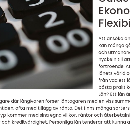
Ekon
Flexibi
Att ansöka om
kan många gån
och utmanand
nyckeln till 
förtroende. Ar
lånets värld o
från vad ett l
bästa praktik
Lån? Ett lån 
gare där långivaren förser låntagaren med en viss summa
mtiden, ofta med tillägg av ränta. Det finns många sorters l
e typ kommer med sina egna villkor, räntor och återbetalni
 och kreditvärdighet. Personliga lån tenderar att kunna a