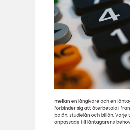
mellan en långivare och en lånta
förbinder sig att återbetala i fra
bolån, studielån och billån. Varj
anpassade till låntagarens behov