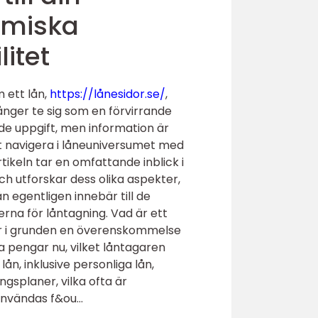
omiska
litet
 ett lån,
https://lånesidor.se/
,
ger te sig som en förvirrande
e uppgift, men information är
att navigera i låneuniversumet med
tikeln tar en omfattande inblick i
ch utforskar dess olika aspekter,
ån egentligen innebär till de
erna för låntagning. Vad är ett
är i grunden en överenskommelse
 pengar nu, vilket låntagaren
ån, inklusive personliga lån,
ngsplaner, vilka ofta är
nvändas f&ou...