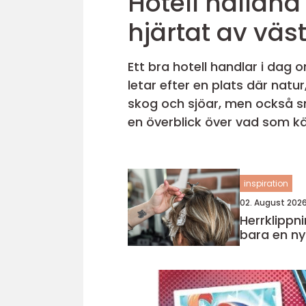
Hotell halland natur, stillhet och smakupplevelser 
hjärtat av väs
Ett bra hotell handlar i dag
letar efter en plats där natur
skog och sjöar, men också sm
en överblick över vad som kännetecknar ett r
lite extra på innan d...
inspiration
02. August 202
Herrklippnin
bara en ny 