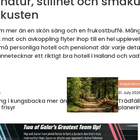
i
tkusten
 om mer än en skön säng och en frukostbuffé. Mån
, mat och avkoppling flyter ihop till en hel upplev
å personliga hotell och pensionat där varje deta
iktigt bra hotell i Halland och vad som kan vara värt att titta
inspiratio
6
31. July 202
g i kungsbacka mer än
Trädfällnin
frisyr
planeri