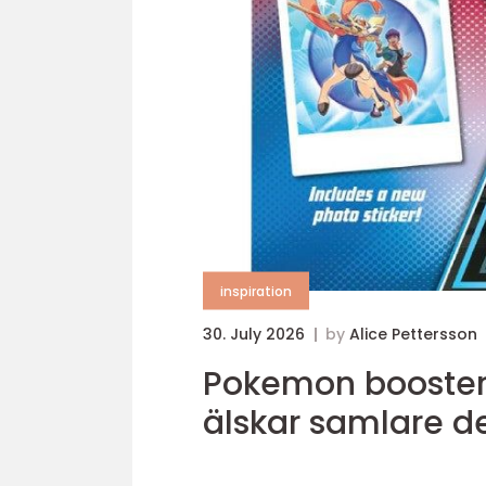
inspiration
30. July 2026
by
Alice Pettersson
Pokemon booster box så funkar den 
älskar samlare d