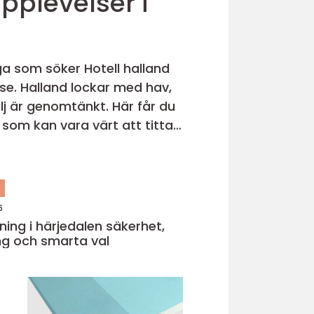
ga som söker Hotell halland
else. Halland lockar med hav,
lj är genomtänkt. Här får du
n
6
g i härjedalen säkerhet,
ng och smarta val