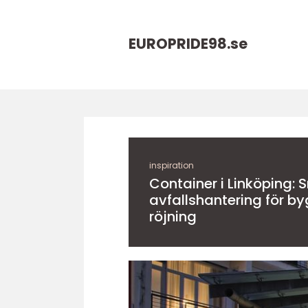
EUROPRIDE98.
se
inspiration
Container i Linköping: 
avfallshantering för by
röjning