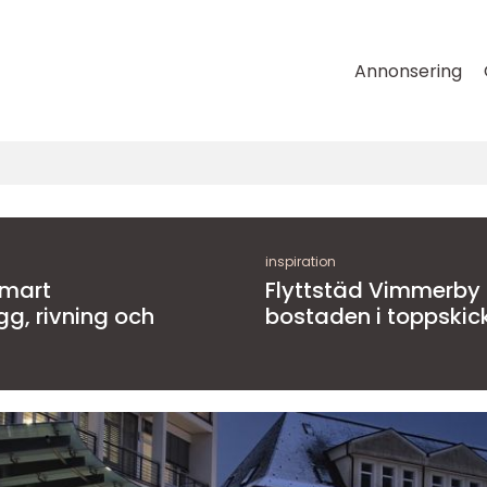
Annonsering
inspiration
Smart
Flyttstäd Vimmerby
gg, rivning och
bostaden i toppskick