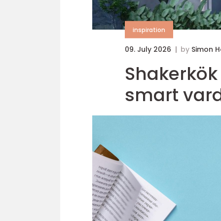
inspiration
09. July 2026
by
Simon 
Shakerkök tidlös form, gediget hantverk oc
smart var