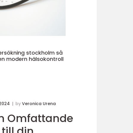
rsökning stockholm så
en modern hälsokontroll
 2024
by
Veronica Urena
En Omfattande
till din