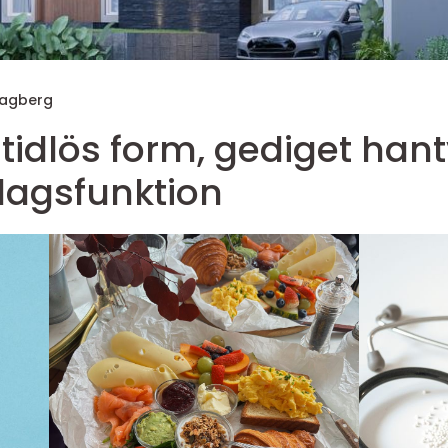
Hagberg
h
dagsfunktion