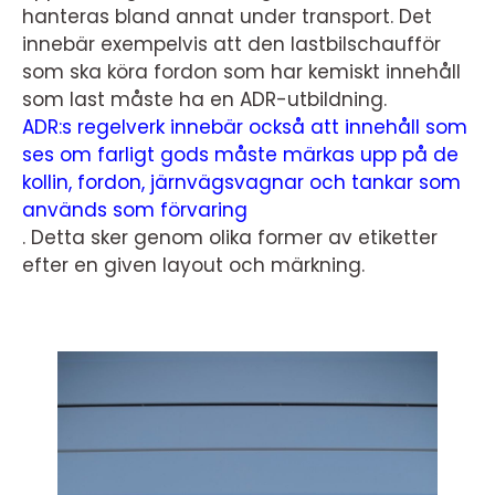
hanteras bland annat under transport. Det
innebär exempelvis att den lastbilschaufför
som ska köra fordon som har kemiskt innehåll
som last måste ha en ADR-utbildning.
ADR:s regelverk innebär också att innehåll som
ses om farligt gods måste märkas upp på de
kollin, fordon, järnvägsvagnar och tankar som
används som förvaring
. Detta sker genom olika former av etiketter
efter en given layout och märkning.