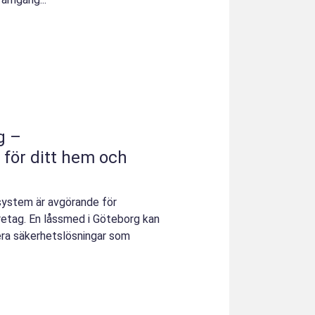
g –
 för ditt hem och
ssystem är avgörande för
öretag. En låssmed i Göteborg kan
llera säkerhetslösningar som