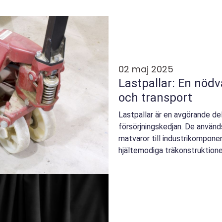
02 maj 2025
Lastpallar: En nödv
och transport
Lastpallar är en avgörande de
försörjningskedjan. De används
matvaror till industrikompone
hjältemodiga träkonstruktioner