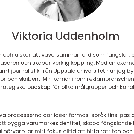
Viktoria Uddenholm
m och älskar att väva samman ord som fängslar, 
läsaren och skapar verklig koppling. Med en exam
 journalistik från Uppsala universitet har jag b
 och skribent. Min karriär inom reklambranschen 
strategiska budskap för olika målgrupper och kanal
tiva processerna där idéer formas, språk finslipas oc
tt bygga varumärkesidentitet, skapa fängslande k
 närvaro, är mitt fokus alltid att hitta rätt ton och