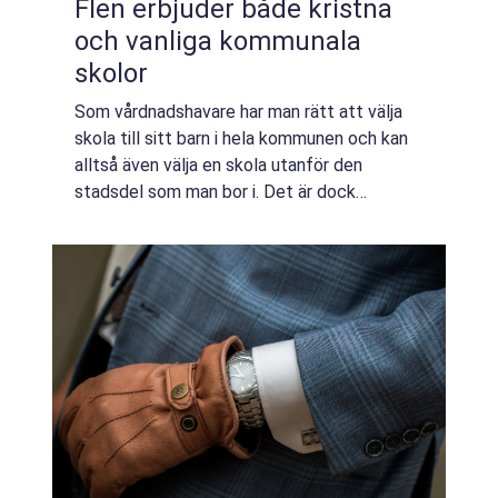
Flen erbjuder både kristna
och vanliga kommunala
skolor
Som vårdnadshavare har man rätt att välja
skola till sitt barn i hela kommunen och kan
alltså även välja en skola utanför den
stadsdel som man bor i. Det är dock
kommunen som bestämmer hur många
elever som en viss skola kan ta emot. Ofta
är det närhe...